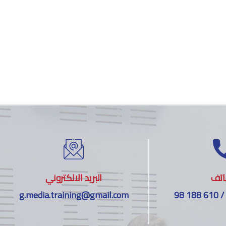
اتف
البريد الالكتروني
g.media.training@gmail.com
98 188 610 /