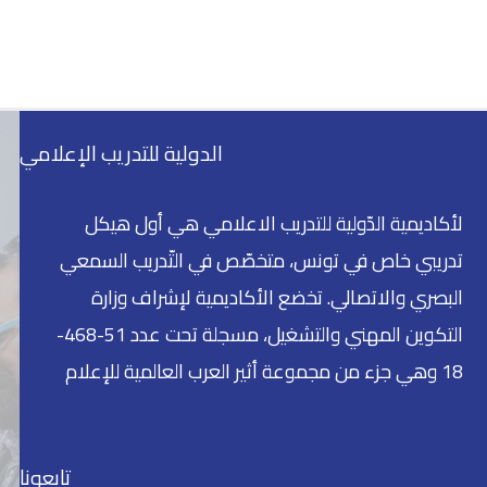
الدولية للتدريب الإعلامي
لأكاديمية الدّولية للتدريب الاعلامي هي أول هيكل
تدريبي خاص في تونس، متخصّص في التّدريب السمعي
البصري والاتصالي. تخضع الأكاديمية لإشراف وزارة
التكوين المهني والتشغيل، مسجلة تحت عدد 51-468-
18 وهي جزء من مجموعة أثير العرب العالمية للإعلام
تابعونا