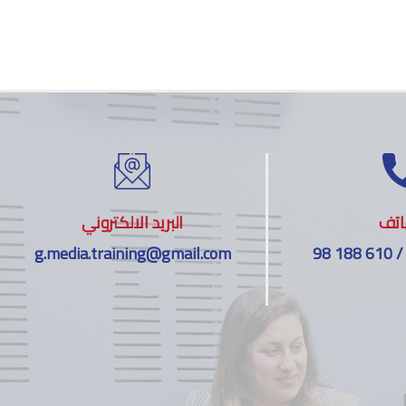
اتف
البريد الالكتروني
g.media.training@gmail.com
98 188 610 /