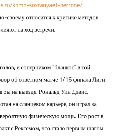
ws.ru/komo-soxranyaet-perrone/
по-своему относится к критике методов.
лияют на ход встречи.
олов, и соперником “бланкос” в той
говор об ответном матче 1/16 финала Лиги
игры на выезде. Рональд Уин Дэвис,
отая на сланцевом карьере, он играл за
евероятную физическую мощь. Его рост в
ракт с Рексемом, что стало первым шагом