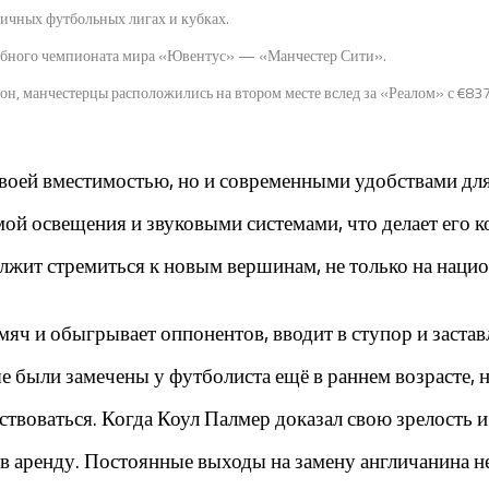
личных футбольных лигах и кубках.
клубного чемпионата мира «Ювентус» — «Манчестер Сити».
н, манчестерцы расположились на втором месте вслед за «Реалом» с €837
воей вместимостью, но и современными удобствами для
ой освещения и звуковыми системами, что делает его 
жит стремиться к новым вершинам, не только на нацио
мяч и обыгрывает оппонентов, вводит в ступор и застав
е были замечены у футболиста ещё в раннем возрасте, ни
оваться. Когда Коул Палмер доказал свою зрелость и х
ка в аренду. Постоянные выходы на замену англичанина 