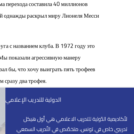
ма перехода составила 40 миллионов
орый однажды раскрыл миру Лионеля Месси
уга с названием клуба. В 1972 году это
 Мы показали агрессивную манеру
азал бы, что хочу выиграть пять трофеев
м сразу два трофея.
الدولية للتدريب الإعلامي
لأكاديمية الدّولية للتدريب الاعلامي هي أول هيكل
تدريبي خاص في تونس، متخصّص في التّدريب السمعي