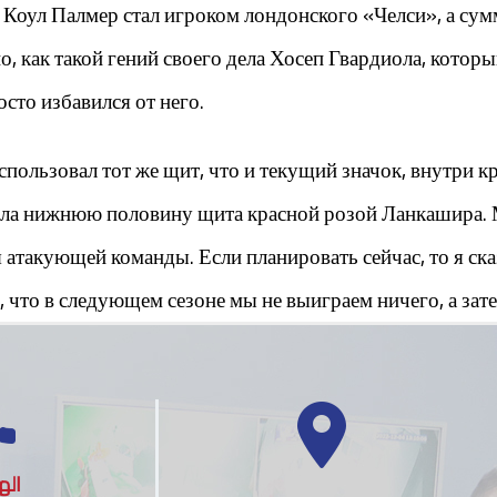
 Коул Палмер стал игроком лондонского «Челси», а сум
но, как такой гений своего дела Хосеп Гвардиола, кот
осто избавился от него.
спользовал тот же щит, что и текущий значок, внутри кр
нила нижнюю половину щита красной розой Ланкашира.
я атакующей команды. Если планировать сейчас, то я ск
 что в следующем сезоне мы не выиграем ничего, а зате
اله