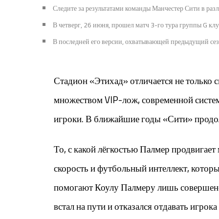
Следите за результатами команды Манчестер Сити в раз
В четверг, 26 июня, прошел матч 3-го тура группы G 
В последней его версии, охватывающей предыдущий сезо
Стадион «Этихад» отличается не только с
множеством VIP-лож, современной систем
игроки. В ближайшие годы «Сити» продол
То, с какой лёгкостью Палмер продвигает 
скорость и футбольный интеллект, которы
помогают Коулу Палмеру лишь совершенств
встал на пути и отказался отдавать игро