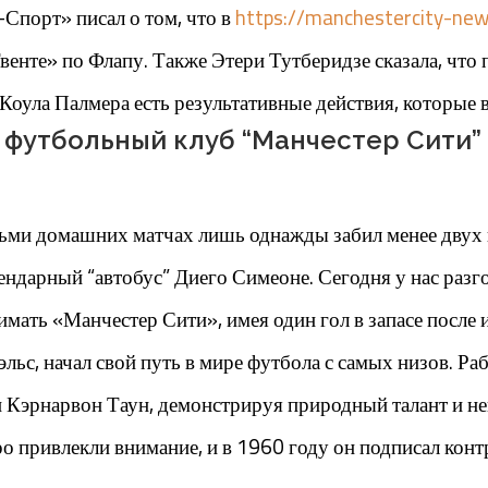
-Спорт» писал о том, что в
https://manchestercity-ne
енте» по Флапу. Также Этери Тутберидзе сказала, что 
 Коула Палмера есть результативные действия, которые в
 футбольный клуб “Манчестер Сити”
сьми домашних матчах лишь однажды забил менее двух г
егендарный “автобус” Диего Симеоне. Сегодня у нас раз
мать «Манчестер Сити», имея один гол в запасе после 
ьс, начал свой путь в мире футбола с самых низов. Раб
 Кэрнарвон Таун, демонстрируя природный талант и н
о привлекли внимание, и в 1960 году он подписал конт