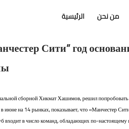
من نحن
الرئيسية
честер Сити” год основани
ны
ональной сборной Хикмат Хашимов, решил попробовать
в июне на 14 рынках, показывает, что «Манчестер Сити
уб входит в число команд, обладающих по-настоящему