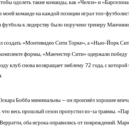
Чтобы одолеть такие команды, как «Челси» и «Барсело
в моей команде на каждой позиции играл топ-футболист
и футбола к лидерству было поручено тренеру Манчини
л создать «Монтевидео Сити Торке», а «Нью-Йорк Си
м комплекте формы, «Манчестер Сити» одержали победу
 году клуб снова возвращает эмблему 72 года, с которой
А
 Оскара Бобба минимальны – он произвёл хорошее впеча
о, что весь прошлый сезон пропустил из-за травмы. «П
Верратти, оба игрока оправились от повреждений. Марк