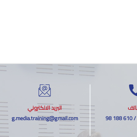
اتف
البريد الالكتروني
g.media.training@gmail.com
98 188 610 /