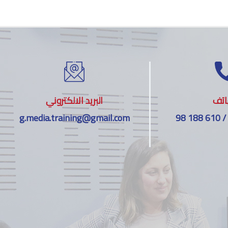
اتف
البريد الالكتروني
g.media.training@gmail.com
98 188 610 /