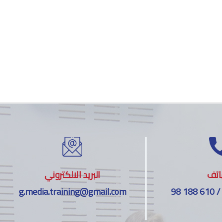
اتف
البريد الالكتروني
g.media.training@gmail.com
98 188 610 /