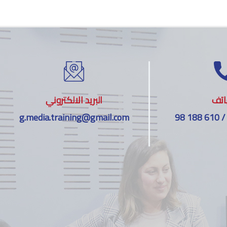
اتف
البريد الالكتروني
g.media.training@gmail.com
98 188 610 /