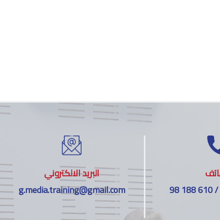
اتف
البريد الالكتروني
g.media.training@gmail.com
98 188 610 /