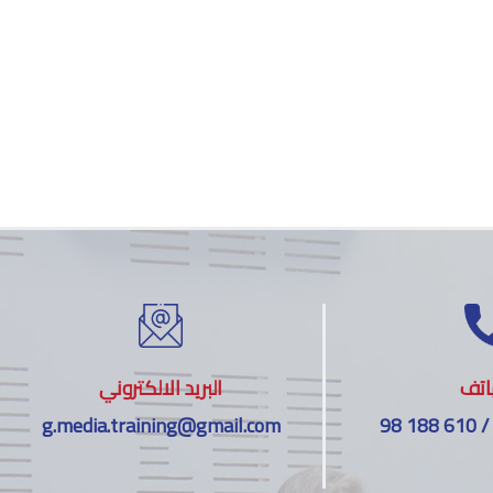
اتف
البريد الالكتروني
g.media.training@gmail.com
98 188 610 /