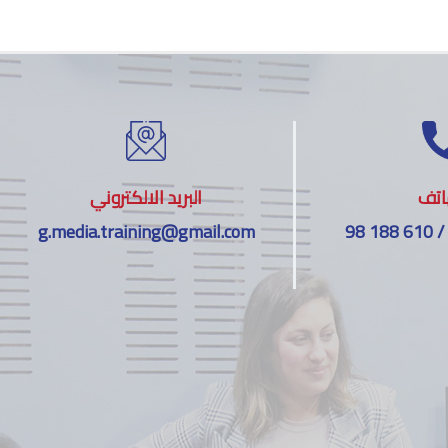
اتف
البريد الالكتروني
g.media.training@gmail.com
98 188 610 /